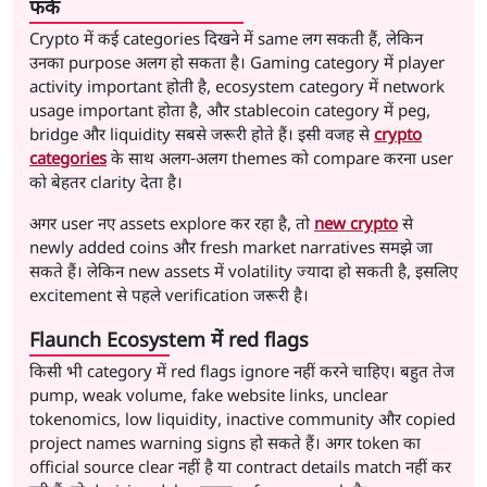
फर्क
Crypto में कई categories दिखने में same लग सकती हैं, लेकिन
उनका purpose अलग हो सकता है। Gaming category में player
activity important होती है, ecosystem category में network
usage important होता है, और stablecoin category में peg,
bridge और liquidity सबसे जरूरी होते हैं। इसी वजह से
crypto
categories
के साथ अलग-अलग themes को compare करना user
को बेहतर clarity देता है।
अगर user नए assets explore कर रहा है, तो
new crypto
से
newly added coins और fresh market narratives समझे जा
सकते हैं। लेकिन new assets में volatility ज्यादा हो सकती है, इसलिए
excitement से पहले verification जरूरी है।
Flaunch Ecosystem में red flags
किसी भी category में red flags ignore नहीं करने चाहिए। बहुत तेज
pump, weak volume, fake website links, unclear
tokenomics, low liquidity, inactive community और copied
project names warning signs हो सकते हैं। अगर token का
official source clear नहीं है या contract details match नहीं कर