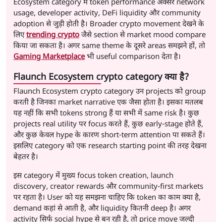
Ecosystem category में token performance अक्सर network
usage, developer activity, DeFi liquidity और community
adoption से जुड़ी होती है। Broader crypto movement देखने के
लिए
trending crypto
जैसे section से market mood compare
किया जा सकता है। अगर same theme के दूसरे areas समझने हों, तो
Gaming Marketplace
भी useful comparison देता है।
Flaunch Ecosystem crypto category क्या है?
Flaunch Ecosystem crypto category उन projects को group
करती है जिनका market narrative एक जैसा होता है। इसका मतलब
यह नहीं कि सभी tokens strong हैं या सभी में same risk है। कुछ
projects real utility पर focus करते हैं, कुछ early-stage होते हैं,
और कुछ केवल hype के कारण short-term attention पा सकते हैं।
इसलिए category को एक research starting point की तरह देखना
बेहतर है।
इस category में मुख्य focus token creation, launch
discovery, creator rewards और community-first markets
पर रहता है। User को यह समझना चाहिए कि token का काम क्या है,
demand कहां से आती है, और liquidity कितनी deep है। अगर
activity सिर्फ social hype से बन रही है, तो price move जल्दी