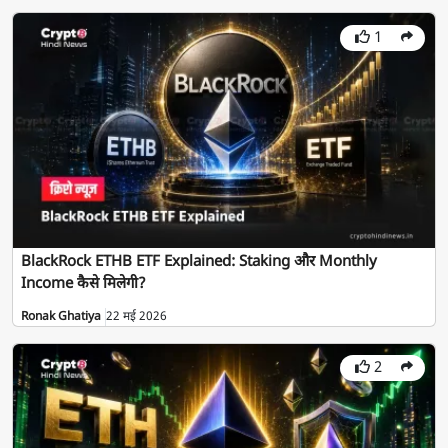
1
BlackRock ETHB ETF Explained: Staking और Monthly
Income कैसे मिलेगी?
Ronak Ghatiya
22 मई 2026
2