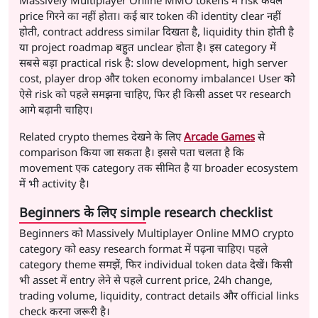
Massively Multiplayer Online MMO tokens में risk केवल
price गिरने का नहीं होता। कई बार token की identity clear नहीं
होती, contract address similar दिखता है, liquidity thin होती है
या project roadmap बहुत unclear होता है। इस category में
सबसे बड़ा practical risk है: slow development, high server
cost, player drop और token economy imbalance। User को
ऐसे risk को पहले समझना चाहिए, फिर ही किसी asset पर research
आगे बढ़ानी चाहिए।
Related crypto themes देखने के लिए
Arcade Games
से
comparison किया जा सकता है। इससे पता चलता है कि
movement एक category तक सीमित है या broader ecosystem
में भी activity है।
Beginners के लिए simple research checklist
Beginners को Massively Multiplayer Online MMO crypto
category को easy research format में पढ़ना चाहिए। पहले
category theme समझें, फिर individual token data देखें। किसी
भी asset में entry लेने से पहले current price, 24h change,
trading volume, liquidity, contract details और official links
check करना जरूरी है।