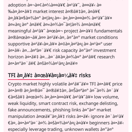
adoption à¤¬à¤¢à¤¼à¤¤à¥€ à¤¹à¥ˆ, à¤¤à¥‹ à¤
‰à¤¸à¤•à¥‡ market interest à¤®à¥‡à¤‚ à¤­à¥€
à¤¸à¥à¤§à¤¾à¤° à¤¦à¤¿à¤– à¤¸à¤•à¤¤à¤¾ à¤¹à¥ˆà¥¤
à¤«à¤¿à¤° à¤­à¥€ à¤«à¤¾à¤¯à¤¦à¤¾ à¤¤à¤­à¥€
meaningful à¤¹à¥ˆ à¤œà¤¬ project à¤•à¥‡ fundamentals
à¤®à¤œà¤¬à¥‚à¤¤ à¤¹à¥‹à¤‚ à¤”à¤° market conditions
supportive à¤¹à¥‹à¤‚à¥¤ à¤‡à¤¸à¤²à¤¿à¤ à¤¹à¤° user
à¤•à¥‹ à¤…à¤ªà¤¨à¥€ risk capacity à¤”à¤° investment
horizon à¤•à¥‡ à¤…à¤¨à¥à¤¸à¤¾à¤° à¤¹à¥€ research
à¤•à¤°à¤¨à¥€ à¤šà¤¾à¤¹à¤¿à¤à¥¤
TFI à¤¸à¥‡ à¤œà¥à¤¡à¤¼à¥‡ risks
Crypto market highly volatile à¤¹à¥ˆà¥¤ TFI à¤•à¥€ price
à¤•à¤® à¤¸à¤®à¤¯ à¤®à¥‡à¤‚ à¤Šà¤ªà¤° à¤¯à¤¾ à¤¨à¥
€à¤šà¥‡ à¤œà¤¾ à¤¸à¤•à¤¤à¥€ à¤¹à¥ˆà¥¤ low volume,
weak liquidity, smart contract risk, exchange delisting,
fake announcements, phishing links à¤”à¤° market
manipulation à¤œà¥ˆà¤¸à¥‡ risks à¤•à¥‹ ignore à¤¨à¤¹à¥
€à¤‚ à¤•à¤°à¤¨à¤¾ à¤šà¤¾à¤¹à¤¿à¤à¥¤ beginners à¤•à¥‹
especially leverage trading, unknown wallets à¤”à¤°