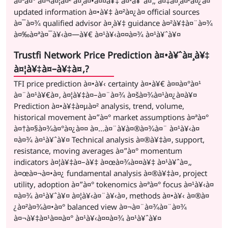
à¤ªà¤° à¤¬à¤¦à¤² à¤¸à¤•à¤¤à¥‡ à¤¹à¥ˆà¤‚, à¤‡à¤¸à¤²à¤¿à¤
updated information à¤•à¥‡ à¤²à¤¿à¤ official sources
à¤¯à¤¾ qualified advisor à¤¸à¥‡ guidance à¤²à¥‡à¤¨à¤¾
à¤‰à¤ªà¤¯à¥‹à¤—à¥€ à¤¹à¥‹à¤¤à¤¾ à¤¹à¥ˆà¥¤
Trustfi Network Price Prediction à¤•à¥ˆà¤¸à¥‡
à¤¦à¥‡à¤–à¥‡à¤‚?
TFI price prediction à¤•à¥‹ certainty à¤•à¥€ à¤¤à¤°à¤¹
à¤¨à¤¹à¥€à¤‚ à¤¦à¥‡à¤–à¤¨à¤¾ à¤šà¤¾à¤¹à¤¿à¤à¥¤
Prediction à¤•à¥‡à¤µà¤² analysis, trend, volume,
historical movement à¤”à¤° market assumptions à¤ªà¤°
à¤†à¤§à¤¾à¤°à¤¿à¤¤ à¤…à¤¨à¥à¤®à¤¾à¤¨ à¤¹à¥‹à¤
¤à¤¾ à¤¹à¥ˆà¥¤ Technical analysis à¤®à¥‡à¤‚ support,
resistance, moving averages à¤”à¤° momentum
indicators à¤¦à¥‡à¤–à¥‡ à¤œà¤¾à¤¤à¥‡ à¤¹à¥ˆà¤‚,
à¤œà¤¬à¤•à¤¿ fundamental analysis à¤®à¥‡à¤‚ project
utility, adoption à¤”à¤° tokenomics à¤ªà¤° focus à¤¹à¥‹à¤
¤à¤¾ à¤¹à¥ˆà¥¤ à¤¦à¥‹à¤¨à¥‹à¤‚ methods à¤•à¥‹ à¤®à¤
¿à¤²à¤¾à¤•à¤° balanced view à¤¬à¤¨à¤¾à¤¨à¤¾
à¤¬à¥‡à¤¹à¤¤à¤° à¤¹à¥‹à¤¤à¤¾ à¤¹à¥ˆà¥¤