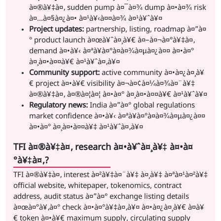
à¤®à¥‡à¤‚ sudden pump à¤¯à¤¾ dump à¤•à¤¾ risk
à¤…à¤§à¤¿à¤• à¤¹à¥‹à¤¤à¤¾ à¤¹à¥ˆà¥¤
Project updates:
partnership, listing, roadmap à¤”à¤
° product launch à¤œà¥ˆà¤¸à¥€ à¤–à¤¬à¤°à¥‡à¤‚
demand à¤•à¥‹ à¤ªà¥à¤°à¤­à¤¾à¤µà¤¿à¤¤ à¤•à¤°
à¤¸à¤•à¤¤à¥€ à¤¹à¥ˆà¤‚à¥¤
Community support:
active community à¤•à¤¿à¤¸à¥
€ project à¤•à¥€ visibility à¤¬à¤¢à¤¼à¤¾à¤¨à¥‡
à¤®à¥‡à¤‚ à¤®à¤¦à¤¦ à¤•à¤° à¤¸à¤•à¤¤à¥€ à¤¹à¥ˆà¥¤
Regulatory news:
India à¤”à¤° global regulations
market confidence à¤•à¥‹ à¤ªà¥à¤°à¤­à¤¾à¤µà¤¿à¤¤
à¤•à¤° à¤¸à¤•à¤¤à¥‡ à¤¹à¥ˆà¤‚à¥¤
TFI à¤®à¥‡à¤‚ research à¤•à¥ˆà¤¸à¥‡ à¤•à¤
°à¥‡à¤‚?
TFI à¤®à¥‡à¤‚ interest à¤²à¥‡à¤¨à¥‡ à¤¸à¥‡ à¤ªà¤¹à¤²à¥‡
official website, whitepaper, tokenomics, contract
address, audit status à¤”à¤° exchange listing details
à¤œà¤°à¥‚à¤° check à¤•à¤°à¥‡à¤‚à¥¤ à¤•à¤¿à¤¸à¥€ à¤­à¥
€ token à¤•à¥€ maximum supply, circulating supply