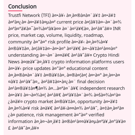
Conclusion
Trustfi Network (TFI) à¤•à¥‹ à¤¸à¤®à¤à¤¨à¥‡ à¤•à¥‡
à¤²à¤¿à¤ à¤•à¥‡à¤µà¤² current price à¤¦à¥‡à¤–à¤¨à¤¾
à¤ªà¤°à¥à¤¯à¤¾à¤ªà¥à¤¤ à¤¨à¤¹à¥€à¤‚ à¤¹à¥ˆà¥¤ INR
price, market cap, volume, liquidity, roadmap,
community à¤”à¤° risk profile à¤•à¥‹ à¤¸à¤¾à¤¥
à¤®à¥‡à¤‚ à¤¦à¥‡à¤–à¤•à¤° à¤¹à¥€ à¤¬à¥‡à¤¹à¤¤à¤°
understanding à¤¬à¤¨à¤¤à¥€ à¤¹à¥ˆà¥¤ Crypto Hindi
News à¤œà¥ˆà¤¸à¥‡ crypto information platforms users
à¤•à¥‹ price updates à¤”à¤° educational content
à¤¸à¤®à¤à¤¨à¥‡ à¤®à¥‡à¤‚ à¤®à¤¦à¤¦ à¤•à¤° à¤¸à¤•à¤
¤à¥‡ à¤¹à¥ˆà¤‚, à¤²à¥‡à¤•à¤¿à¤¨ final decision
à¤¹à¤®à¥‡à¤¶à¤¾ à¤…à¤ªà¤¨à¥€ independent research
à¤•à¥‡ à¤¬à¤¾à¤¦ à¤¹à¥€ à¤²à¥‡à¤¨à¤¾ à¤šà¤¾à¤¹à¤
¿à¤à¥¤ crypto market à¤®à¥‡à¤‚ opportunity à¤•à¥‡
à¤¸à¤¾à¤¥ risk à¤­à¥€ à¤¹à¥‹à¤¤à¤¾ à¤¹à¥ˆ, à¤‡à¤¸à¤²à¤
¿à¤ patience, risk management à¤”à¤° verified
information à¤¸à¤¬à¤¸à¥‡ à¤®à¤¹à¤¤à¥à¤µà¤ªà¥‚à¤°à¥à¤
£ à¤¹à¥ˆà¤‚à¥¤