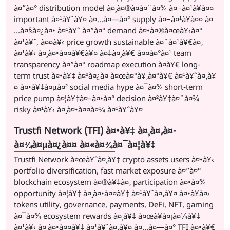
à¤”à¤° distribution model à¤¸à¤®à¤à¤¨à¤¾ à¤¬à¤¹à¥à¤¤
important à¤¹à¥ˆà¥¤ à¤…à¤—à¤° supply à¤¬à¤¹à¥à¤¤ à¤
…à¤§à¤¿à¤• à¤¹à¥ˆ à¤”à¤° demand à¤•à¤®à¤œà¥‹à¤°
à¤¹à¥ˆ, à¤¤à¥‹ price growth sustainable à¤¨à¤¹à¥€à¤‚
à¤¹à¥‹ à¤¸à¤•à¤¤à¥€à¥¤ à¤‡à¤¸à¥€ à¤¤à¤°à¤¹ team
transparency à¤”à¤° roadmap execution à¤­à¥€ long-
term trust à¤•à¥‡ à¤²à¤¿à¤ à¤œà¤°à¥‚à¤°à¥€ à¤¹à¥ˆà¤‚à¥
¤ à¤•à¥‡à¤µà¤² social media hype à¤¯à¤¾ short-term
price pump à¤¦à¥‡à¤–à¤•à¤° decision à¤²à¥‡à¤¨à¤¾
risky à¤¹à¥‹ à¤¸à¤•à¤¤à¤¾ à¤¹à¥ˆà¥¤
Trustfi Network (TFI) à¤•à¥‡ à¤¸à¤‚à¤­
à¤¾à¤µà¤¿à¤¤ à¤«à¤¾à¤¯à¤¦à¥‡
Trustfi Network à¤œà¥ˆà¤¸à¥‡ crypto assets users à¤•à¥‹
portfolio diversification, fast market exposure à¤”à¤°
blockchain ecosystem à¤®à¥‡à¤‚ participation à¤•à¤¾
opportunity à¤¦à¥‡ à¤¸à¤•à¤¤à¥‡ à¤¹à¥ˆà¤‚à¥¤ à¤•à¥à¤›
tokens utility, governance, payments, DeFi, NFT, gaming
à¤¯à¤¾ ecosystem rewards à¤¸à¥‡ à¤œà¥à¤¡à¤¼à¥‡
à¤¹à¥‹ à¤¸à¤•à¤¤à¥‡ à¤¹à¥ˆà¤‚à¥¤ à¤…à¤—à¤° TFI à¤•à¥€