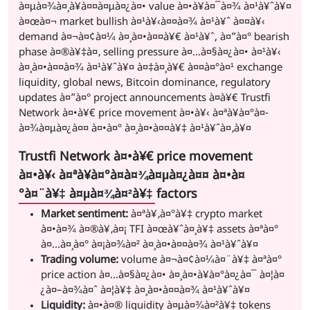
à¤µà¤¾à¤¸à¥à¤¤à¤µà¤¿à¤• value à¤•à¥à¤¯à¤¾ à¤¹à¥ˆà¥¤
à¤œà¤¬ market bullish à¤¹à¥‹à¤¤à¤¾ à¤¹à¥ˆ à¤¤à¥‹
demand à¤¬à¤¢à¤¼ à¤¸à¤•à¤¤à¥€ à¤¹à¥ˆ, à¤”à¤° bearish
phase à¤®à¥‡à¤‚ selling pressure à¤…à¤§à¤¿à¤• à¤¹à¥‹
à¤¸à¤•à¤¤à¤¾ à¤¹à¥ˆà¥¤ à¤‡à¤¸à¥€ à¤¤à¤°à¤¹ exchange
liquidity, global news, Bitcoin dominance, regulatory
updates à¤”à¤° project announcements à¤­à¥€ Trustfi
Network à¤•à¥€ price movement à¤•à¥‹ à¤ªà¥à¤°à¤­
à¤¾à¤µà¤¿à¤¤ à¤•à¤° à¤¸à¤•à¤¤à¥‡ à¤¹à¥ˆà¤‚à¥¤
Trustfi Network à¤•à¥€ price movement
à¤•à¥‹ à¤ªà¥à¤°à¤­à¤¾à¤µà¤¿à¤¤ à¤•à¤
°à¤¨à¥‡ à¤µà¤¾à¤²à¥‡ factors
Market sentiment:
à¤ªà¥‚à¤°à¥‡ crypto market
à¤•à¤¾ à¤®à¥‚à¤¡ TFI à¤œà¥ˆà¤¸à¥‡ assets à¤ªà¤°
à¤…à¤¸à¤° à¤¡à¤¾à¤² à¤¸à¤•à¤¤à¤¾ à¤¹à¥ˆà¥¤
Trading volume:
volume à¤¬à¤¢à¤¼à¤¨à¥‡ à¤ªà¤°
price action à¤…à¤§à¤¿à¤• à¤¸à¤•à¥à¤°à¤¿à¤¯ à¤¦à¤
¿à¤–à¤¾à¤ˆ à¤¦à¥‡ à¤¸à¤•à¤¤à¤¾ à¤¹à¥ˆà¥¤
Liquidity:
à¤•à¤® liquidity à¤µà¤¾à¤²à¥‡ tokens