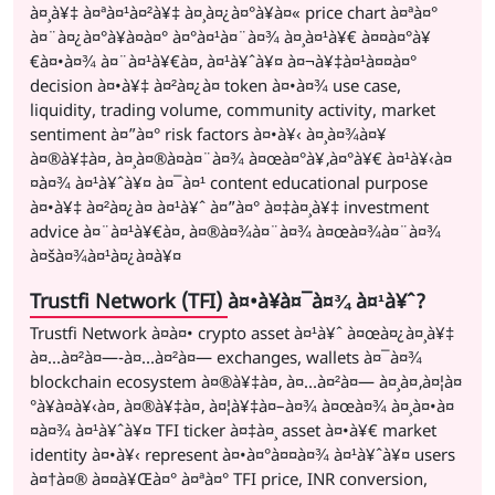
à¤¸à¥‡ à¤ªà¤¹à¤²à¥‡ à¤¸à¤¿à¤°à¥à¤« price chart à¤ªà¤°
à¤¨à¤¿à¤°à¥à¤­à¤° à¤°à¤¹à¤¨à¤¾ à¤¸à¤¹à¥€ à¤¤à¤°à¥
€à¤•à¤¾ à¤¨à¤¹à¥€à¤‚ à¤¹à¥ˆà¥¤ à¤¬à¥‡à¤¹à¤¤à¤°
decision à¤•à¥‡ à¤²à¤¿à¤ token à¤•à¤¾ use case,
liquidity, trading volume, community activity, market
sentiment à¤”à¤° risk factors à¤•à¥‹ à¤¸à¤¾à¤¥
à¤®à¥‡à¤‚ à¤¸à¤®à¤à¤¨à¤¾ à¤œà¤°à¥‚à¤°à¥€ à¤¹à¥‹à¤
¤à¤¾ à¤¹à¥ˆà¥¤ à¤¯à¤¹ content educational purpose
à¤•à¥‡ à¤²à¤¿à¤ à¤¹à¥ˆ à¤”à¤° à¤‡à¤¸à¥‡ investment
advice à¤¨à¤¹à¥€à¤‚ à¤®à¤¾à¤¨à¤¾ à¤œà¤¾à¤¨à¤¾
à¤šà¤¾à¤¹à¤¿à¤à¥¤
Trustfi Network (TFI) à¤•à¥à¤¯à¤¾ à¤¹à¥ˆ?
Trustfi Network à¤à¤• crypto asset à¤¹à¥ˆ à¤œà¤¿à¤¸à¥‡
à¤…à¤²à¤—-à¤…à¤²à¤— exchanges, wallets à¤¯à¤¾
blockchain ecosystem à¤®à¥‡à¤‚ à¤…à¤²à¤— à¤¸à¤‚à¤¦à¤
°à¥à¤­à¥‹à¤‚ à¤®à¥‡à¤‚ à¤¦à¥‡à¤–à¤¾ à¤œà¤¾ à¤¸à¤•à¤
¤à¤¾ à¤¹à¥ˆà¥¤ TFI ticker à¤‡à¤¸ asset à¤•à¥€ market
identity à¤•à¥‹ represent à¤•à¤°à¤¤à¤¾ à¤¹à¥ˆà¥¤ users
à¤†à¤® à¤¤à¥Œà¤° à¤ªà¤° TFI price, INR conversion,