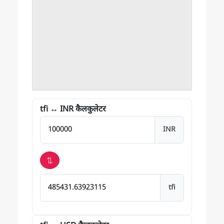
tfi ↔ INR कैलकुलेटर
राशि INR में
INR
⇅
Bitcoin में परिणाम
tfi