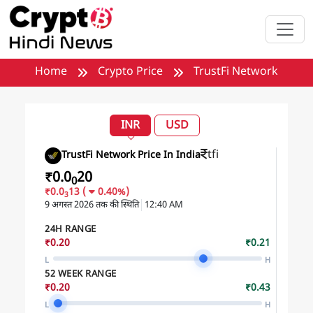
मुख्य सामग्री पर जाएँ
Home
Crypto Price
TrustFi Network
INR
USD
tfi
TrustFi Network Price In India
₹0.0
20
0
₹0.0
13
(
0.40%)
3
9 अगस्त 2026
तक की स्थिति
12:40 AM
24H RANGE
₹0.20
₹0.21
L
H
52 WEEK RANGE
₹0.20
₹0.43
L
H