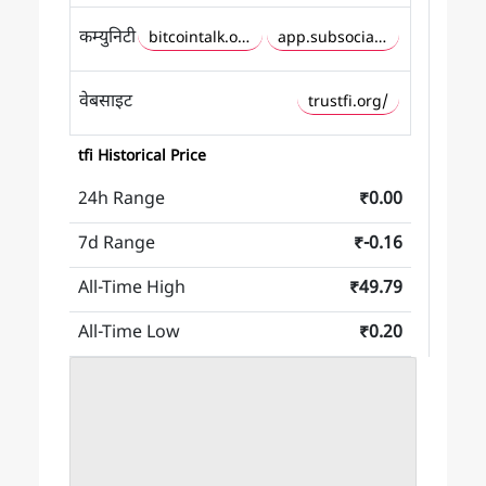
कम्युनिटी
bitcointalk.orgindex
app.subsocial.networ
वेबसाइट
trustfi.org/
tfi Historical Price
24h Range
₹0.00
7d Range
₹-0.16
All-Time High
₹49.79
All-Time Low
₹0.20