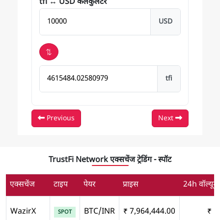
tfi ↔ USD कैलकुलेटर
राशि USD में
USD
⇅
Bitcoin में परिणाम
tfi
Previous
Next
TrustFi Network एक्सचेंज ट्रेडिंग - स्पॉट
एक्सचेंज
टाइप
पेयर
प्राइस
24h वॉल्यूम
WazirX
BTC/INR
₹ 7,964,444.00
₹ 1
SPOT