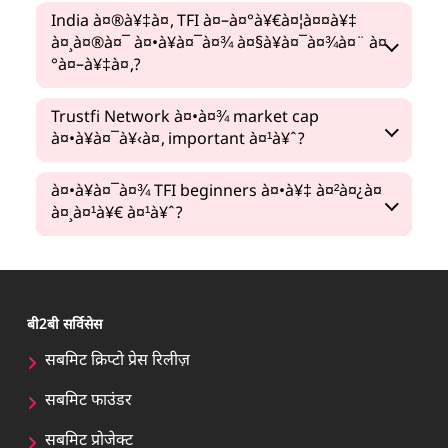
India à¤®à¥‡à¤‚ TFI à¤–à¤°à¥€à¤¦à¤¤à¥‡
à¤¸à¤®à¤¯ à¤•à¥à¤¯à¤¾ à¤§à¥à¤¯à¤¾à¤¨ à¤
°à¤–à¥‡à¤‚?
Trustfi Network à¤•à¤¾ market cap
à¤•à¥à¤¯à¥‹à¤‚ important à¤¹à¥ˆ?
à¤•à¥à¤¯à¤¾ TFI beginners à¤•à¥‡ à¤²à¤¿à¤
à¤¸à¤¹à¥€ à¤¹à¥ˆ?
बी2बी सर्विसेस
सबमिट क्रिप्टो प्रेस रिलीज़
सबमिट फाउंडर
सबमिट प्रोजेक्ट