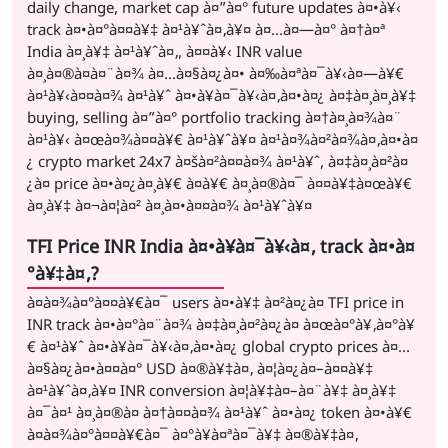
daily change, market cap à¤”à¤° future updates à¤•à¥‹
track à¤•à¤°à¤¤à¥‡ à¤¹à¥ˆà¤‚à¥¤ à¤…à¤—à¤° à¤†à¤ª
India à¤¸à¥‡ à¤¹à¥ˆà¤‚, à¤¤à¥‹ INR value
à¤¸à¤®à¤à¤¨à¤¾ à¤…à¤§à¤¿à¤• à¤‰à¤ªà¤¯à¥‹à¤—à¥€
à¤¹à¥‹à¤¤à¤¾ à¤¹à¥ˆ à¤•à¥à¤¯à¥‹à¤‚à¤•à¤¿ à¤‡à¤¸à¤¸à¥‡
buying, selling à¤”à¤° portfolio tracking à¤†à¤¸à¤¾à¤¨
à¤¹à¥‹ à¤œà¤¾à¤¤à¥€ à¤¹à¥ˆà¥¤ à¤¹à¤¾à¤²à¤¾à¤‚à¤•à¤
¿ crypto market 24x7 à¤šà¤²à¤¤à¤¾ à¤¹à¥ˆ, à¤‡à¤¸à¤²à¤
¿à¤ price à¤•à¤¿à¤¸à¥€ à¤­à¥€ à¤¸à¤®à¤¯ à¤¤à¥‡à¤œà¥€
à¤¸à¥‡ à¤¬à¤¦à¤² à¤¸à¤•à¤¤à¤¾ à¤¹à¥ˆà¥¤
TFI Price INR India à¤•à¥à¤¯à¥‹à¤‚ track à¤•à¤
°à¥‡à¤‚?
à¤­à¤¾à¤°à¤¤à¥€à¤¯ users à¤•à¥‡ à¤²à¤¿à¤ TFI price in
INR track à¤•à¤°à¤¨à¤¾ à¤‡à¤¸à¤²à¤¿à¤ à¤œà¤°à¥‚à¤°à¥
€ à¤¹à¥ˆ à¤•à¥à¤¯à¥‹à¤‚à¤•à¤¿ global crypto prices à¤…
à¤§à¤¿à¤•à¤¤à¤° USD à¤®à¥‡à¤‚ à¤¦à¤¿à¤–à¤¤à¥‡
à¤¹à¥ˆà¤‚à¥¤ INR conversion à¤¦à¥‡à¤–à¤¨à¥‡ à¤¸à¥‡
à¤¯à¤¹ à¤¸à¤®à¤ à¤†à¤¤à¤¾ à¤¹à¥ˆ à¤•à¤¿ token à¤•à¥€
à¤­à¤¾à¤°à¤¤à¥€à¤¯ à¤°à¥à¤ªà¤¯à¥‡ à¤®à¥‡à¤‚