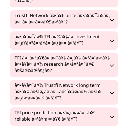
°à¥‡à¤‚?
Trustfi Network à¤•à¥€ price à¤•à¥à¤¯à¥‹à¤‚
à¤¬à¤¦à¤²à¤¤à¥€ à¤¹à¥ˆ?
à¤•à¥à¤¯à¤¾ TFI à¤®à¥‡à¤‚ investment
à¤¸à¥à¤°à¤•à¥à¤·à¤¿à¤¤ à¤¹à¥ˆ?
TFI à¤–à¤°à¥€à¤¦à¤¨à¥‡ à¤¸à¥‡ à¤ªà¤¹à¤²à¥‡
à¤•à¥à¤¯à¤¾ research à¤•à¤°à¤¨à¥€
à¤šà¤¾à¤¹à¤¿à¤?
à¤•à¥à¤¯à¤¾ Trustfi Network long term
à¤•à¥‡ à¤²à¤¿à¤ à¤…à¤šà¥à¤›à¤¾ à¤¹à¥‹
à¤¸à¤•à¤¤à¤¾ à¤¹à¥ˆ?
TFI price prediction à¤•à¤¿à¤¤à¤¨à¥€
reliable à¤¹à¥‹à¤¤à¥€ à¤¹à¥ˆ?