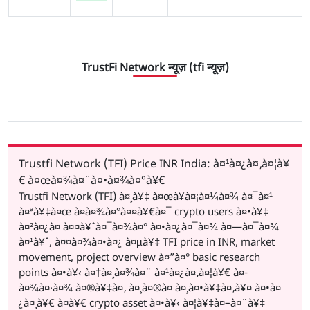
TrustFi Network न्यूज़ (tfi न्यूज़)
Trustfi Network (TFI) Price INR India: à¤¹à¤¿à¤‚à¤¦à¥
€ à¤œà¤¾à¤¨à¤•à¤¾à¤°à¥€
Trustfi Network (TFI) à¤¸à¥‡ à¤œà¥à¤¡à¤¼à¤¾ à¤¯à¤¹
à¤ªà¥‡à¤œ à¤­à¤¾à¤°à¤¤à¥€à¤¯ crypto users à¤•à¥‡
à¤²à¤¿à¤ à¤¤à¥ˆà¤¯à¤¾à¤° à¤•à¤¿à¤¯à¤¾ à¤—à¤¯à¤¾
à¤¹à¥ˆ, à¤¤à¤¾à¤•à¤¿ à¤µà¥‡ TFI price in INR, market
movement, project overview à¤”à¤° basic research
points à¤•à¥‹ à¤†à¤¸à¤¾à¤¨ à¤¹à¤¿à¤‚à¤¦à¥€ à¤­
à¤¾à¤·à¤¾ à¤®à¥‡à¤‚ à¤¸à¤®à¤ à¤¸à¤•à¥‡à¤‚à¥¤ à¤•à¤
¿à¤¸à¥€ à¤­à¥€ crypto asset à¤•à¥‹ à¤¦à¥‡à¤–à¤¨à¥‡