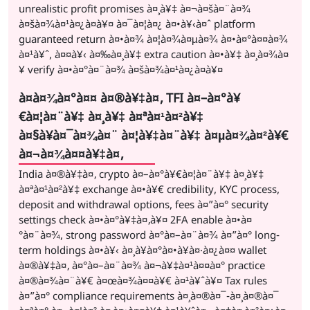
unrealistic profit promises à¤¸à¥‡ à¤¬à¤šà¤¨à¤¾
à¤šà¤¾à¤¹à¤¿à¤à¥¤ à¤¯à¤¦à¤¿ à¤•à¥‹à¤ˆ platform
guaranteed return à¤•à¤¾ à¤¦à¤¾à¤µà¤¾ à¤•à¤°à¤¤à¤¾
à¤¹à¥ˆ, à¤¤à¥‹ à¤‰à¤¸à¥‡ extra caution à¤•à¥‡ à¤¸à¤¾à¤
¥ verify à¤•à¤°à¤¨à¤¾ à¤šà¤¾à¤¹à¤¿à¤à¥¤
à¤­à¤¾à¤°à¤¤ à¤®à¥‡à¤‚ TFI à¤–à¤°à¥
€à¤¦à¤¨à¥‡ à¤¸à¥‡ à¤ªà¤¹à¤²à¥‡
à¤§à¥à¤¯à¤¾à¤¨ à¤¦à¥‡à¤¨à¥‡ à¤µà¤¾à¤²à¥€
à¤¬à¤¾à¤¤à¥‡à¤‚
India à¤®à¥‡à¤‚ crypto à¤–à¤°à¥€à¤¦à¤¨à¥‡ à¤¸à¥‡
à¤ªà¤¹à¤²à¥‡ exchange à¤•à¥€ credibility, KYC process,
deposit and withdrawal options, fees à¤”à¤° security
settings check à¤•à¤°à¥‡à¤‚à¥¤ 2FA enable à¤•à¤
°à¤¨à¤¾, strong password à¤°à¤–à¤¨à¤¾ à¤”à¤° long-
term holdings à¤•à¥‹ à¤¸à¥à¤°à¤•à¥à¤·à¤¿à¤¤ wallet
à¤®à¥‡à¤‚ à¤°à¤–à¤¨à¤¾ à¤¬à¥‡à¤¹à¤¤à¤° practice
à¤®à¤¾à¤¨à¥€ à¤œà¤¾à¤¤à¥€ à¤¹à¥ˆà¥¤ Tax rules
à¤”à¤° compliance requirements à¤¸à¤®à¤¯-à¤¸à¤®à¤¯