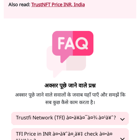
Also read:
TrustNFT Price INR, India
अक्सर पूछे जाने वाले प्रश्न
अक्सर पूछे जाने वाले सवालों के जवाब यहाँ पाएँ और समझें कि
सब कुछ कैसे काम करता है।
Trustfi Network (TFI) à¤•à¥à¤¯à¤¾ à¤¹à¥ˆ?
TFI Price in INR à¤•à¥ˆà¤¸à¥‡ check à¤•à¤