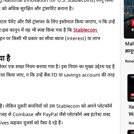
National Innovation for U.S. Stablecoins) लागू किया 
ो अधिक सुरक्षित और ट्रांसपेरेंट बनाना है।
मेंट और पैसे ट्रांसफर के लिए इस्तेमाल किया जाएगा, न कि उन्हें 
ए।
इस कानून में यह भी स्पष्ट किया गया है कि 
Stablecoin 
इन पर किसी भी प्रकार का सीधा ब्याज (interest) या लाभ 
Maha
क़ानू
ा है
Rona
एक सख्त नियम बनाया गया है। इस नियम का मुख्य उद्देश्य यह है 
माल किया जाए, न कि उन्हें बैंक FD या savings account की तरह 
ै। लेकिन दूसरी कंपनियाँ जो उस Stablecoin को अपने प्लेटफॉर्म 
Xe
Wa
 वजह से Coinbase और PayPal जैसे प्लेटफॉर्म अब इंटरेस्ट शब्द 
Pr
ives कहकर यूजर्स को पैसा दे रहे हैं।
Ro
Ex