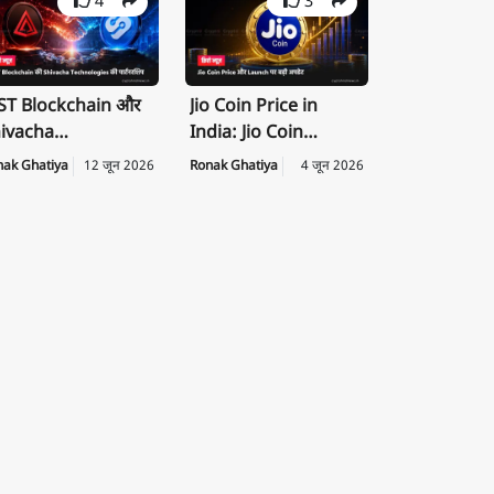
4
3
T Blockchain और
Jio Coin Price in
ivacha
India: Jio Coin
chnologies के बीच
Launch Date, Price
nak Ghatiya
12 जून 2026
Ronak Ghatiya
4 जून 2026
rategic
की पूरी जानकारी
rtnership