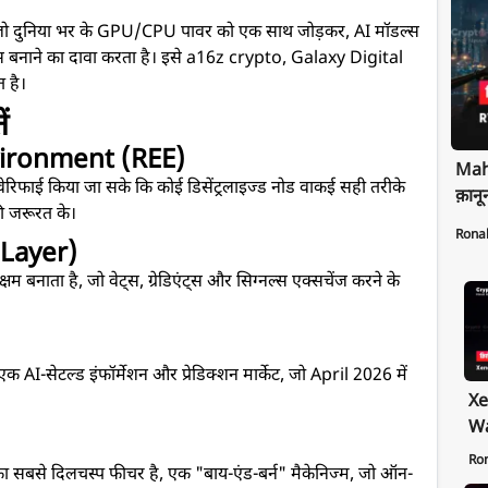
क है, जो दुनिया भर के GPU/CPU पावर को एक साथ जोड़कर, AI मॉडल्स
लेस बनाने का दावा करता है। इसे a16z crypto, Galaxy Digital
त है।
ं
ironment (REE)
Maha
यह वेरिफाई किया जा सके कि कोई डिसेंट्रलाइज्ड नोड वाकई सही तरीके
क़ानू
 की जरूरत के।
Rona
Layer)
 बनाता है, जो वेट्स, ग्रेडिएंट्स और सिग्नल्स एक्सचेंज करने के
AI-सेटल्ड इंफॉर्मेशन और प्रेडिक्शन मार्केट, जो April 2026 में
Xe
Wa
Pr
Ro
सबसे दिलचस्प फीचर है, एक "बाय-एंड-बर्न" मैकेनिज्म, जो ऑन-
Ex