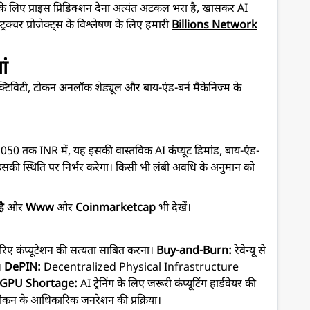
ट के लिए प्राइस प्रिडिक्शन देना अत्यंत अटकल भरा है, खासकर AI
रास्ट्रक्चर प्रोजेक्ट्स के विश्लेषण के लिए हमारी
Billions Network
ां
्टिविटी, टोकन अनलॉक शेड्यूल और बाय-एंड-बर्न मैकेनिज्म के
तक INR में, यह इसकी वास्तविक AI कंप्यूट डिमांड, बाय-एंड-
में इसकी स्थिति पर निर्भर करेगा। किसी भी लंबी अवधि के अनुमान को
ै
और
Www
और
Coinmarketcap
भी देखें।
े जरिए कंप्यूटेशन की सत्यता साबित करना।
Buy-and-Burn:
रेवेन्यू से
ा।
DePIN:
Decentralized Physical Infrastructure
GPU Shortage:
AI ट्रेनिंग के लिए जरूरी कंप्यूटिंग हार्डवेयर की
कन के आधिकारिक जनरेशन की प्रक्रिया।