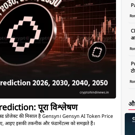
P
Ro
C
अग
Ro
P
ट
Ro
और
diction: पूरा विश्लेषण
्चर-फोकस्ड प्रोजेक्ट की मिसाल है Gensyn। Gensyn AI Token Price
ए, आइए इसकी तकनीक और फंडामेंटल्स को समझते हैं।