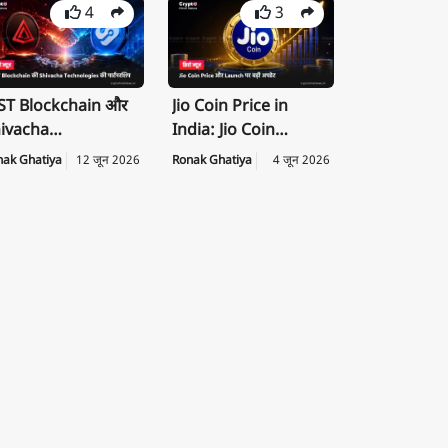
4
3
T Blockchain और
Jio Coin Price in
ivacha
India: Jio Coin
chnologies के बीच
Launch Date, Price
nak Ghatiya
12 जून 2026
Ronak Ghatiya
4 जून 2026
rategic
की पूरी जानकारी
rtnership