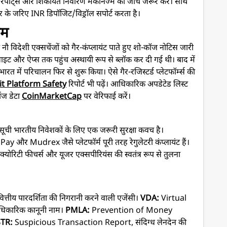
र्ट्स और शिकायत निवारण मैकेनिज्म की जांच जरूर करें। साथ
ंसफर के जरिए INR डिपॉजिट/विड्रॉल सपोर्ट करता है।
िम
िदेशी एक्सचेंजों को गैर-कंप्लायंट पाते हुए शो-कॉज नोटिस जारी
इट और ऐप्स तक पहुंच अस्थायी रूप से ब्लॉक कर दी गई थी। बाद में
 में परिचालन फिर से शुरू किया। ऐसे गैर-रजिस्टर्ड प्लेटफॉर्म्स की
t Platform Safety
रिपोर्ट भी पढ़ें। आधिकारिक अपडेटेड लिस्ट
ेंज डेटा
CoinMarketCap
पर वेरिफाई करें।
भारतीय निवेशकों के लिए एक जरूरी सुरक्षा कवच है।
Mudrex जैसे प्लेटफॉर्म पूरी तरह रेगुलेटरी कंप्लायंट हैं।
क्योरिटी फीचर्स और यूजर एक्सपीरियंस की स्वतंत्र रूप से तुलना
तीय पारदर्शिता की निगरानी करने वाली एजेंसी।
VDA:
Virtual
 आधिकारिक कानूनी नाम।
PMLA:
Prevention of Money
STR:
Suspicious Transaction Report, संदिग्ध लेनदेन की