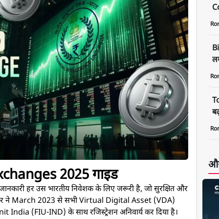
C
Ro
B
लग
Ro
T
बढ
Ro
और
xchanges 2025 गाइड
ारी हर उस भारतीय निवेशक के लिए जरूरी है, जो सुरक्षित और
रत सरकार ने March 2023 से सभी Virtual Digital Asset (VDA)
nit India (FIU-IND) के साथ रजिस्ट्रेशन अनिवार्य कर दिया है।