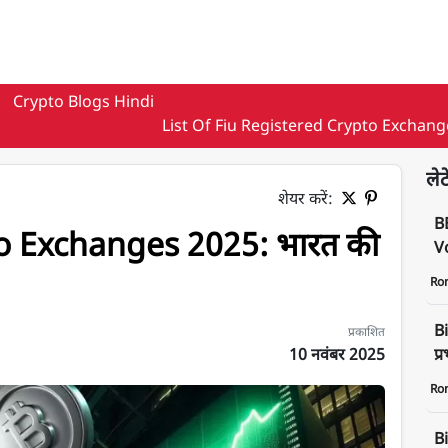
Crypto Blogs Hindi
List Of Fiu Registered Crypto Exchan
लेट
शेयर करें:
B
o Exchanges 2025: भारत की
Vo
Ro
Bi
प्रकाशित
10 नवंबर 2025
प्
Ro
की पूरी लिस्ट
B