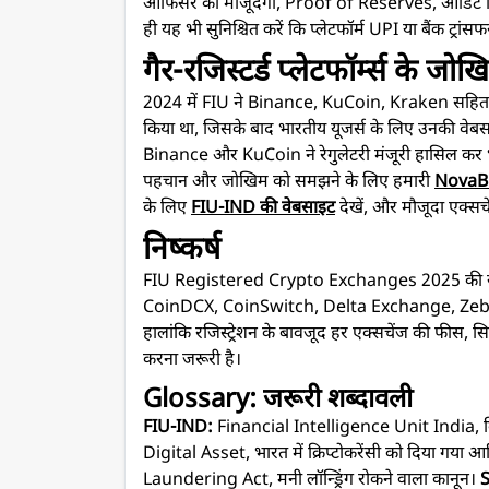
ऑफिसर की मौजूदगी, Proof of Reserves, ऑडिट रिपो
ही यह भी सुनिश्चित करें कि प्लेटफॉर्म UPI या बैंक ट्रा
गैर-रजिस्टर्ड प्लेटफॉर्म्स के जोख
2024 में FIU ने Binance, KuCoin, Kraken सहित नौ व
किया था, जिसके बाद भारतीय यूजर्स के लिए उनकी वेबसा
Binance और KuCoin ने रेगुलेटरी मंजूरी हासिल कर भारत
पहचान और जोखिम को समझने के लिए हमारी
NovaBi
के लिए
FIU-IND की वेबसाइट
देखें, और मौजूदा एक्सच
निष्कर्ष
FIU Registered Crypto Exchanges 2025 की सूची 
CoinDCX, CoinSwitch, Delta Exchange, ZebPay और 
हालांकि रजिस्ट्रेशन के बावजूद हर एक्सचेंज की फीस, सि
करना जरूरी है।
Glossary: जरूरी शब्दावली
FIU-IND:
Financial Intelligence Unit India, वित्
Digital Asset, भारत में क्रिप्टोकरेंसी को दिया गया
Laundering Act, मनी लॉन्ड्रिंग रोकने वाला कानून।