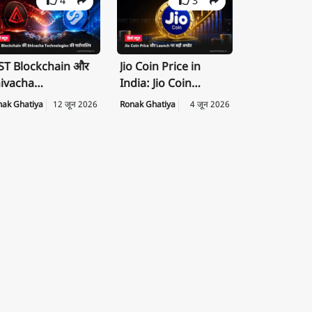
4
3
T Blockchain और
Jio Coin Price in
ivacha
India: Jio Coin
chnologies के बीच
Launch Date, Price
nak Ghatiya
12 जून 2026
Ronak Ghatiya
4 जून 2026
rategic
की पूरी जानकारी
rtnership