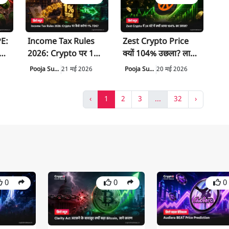
E:
Income Tax Rules
Zest Crypto Price
2026: Crypto पर 1%
क्यों 104% उछला? लालच
TDS में क्या बदला?
में पड़ने से पहले जानें
Pooja Su...
21 मई 2026
Pooja Su...
20 मई 2026
सच्चाई
‹
1
2
3
...
32
›
0
0
0