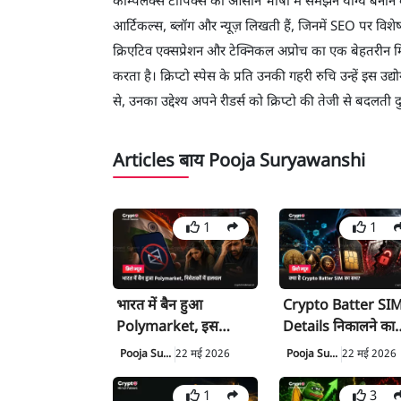
कॉम्पलेक्स टॉपिक्स को आसान भाषा में समझने योग्य बनाने 
आर्टिकल्स, ब्लॉग और न्यूज़ लिखती हैं, जिनमें SEO पर विशेष
क्रिएटिव एक्सप्रेशन और टेक्निकल अप्रोच का एक बेहतरीन मि
करता है। क्रिप्टो स्पेस के प्रति उनकी गहरी रुचि उन्हें इस उद
से, उनका उद्देश्य अपने रीडर्स को क्रिप्टो की तेजी से बदलती द
Articles बाय Pooja Suryawanshi
1
1
भारत में बैन हुआ
Crypto Batter SI
Polymarket, इस
Details निकालने का
Platform पर भी मंडराया
दावा: तकनीकी और का
Pooja Su...
22 मई 2026
Pooja Su...
22 मई 2026
खतरा
सच
1
3