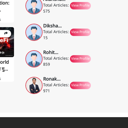
tion:
Vyas
Total Articles:
View Profile
575
ा सच
6
Diksha
Gupta
Total Articles:
View Profile
15
Rohit
Tripathi
Total Articles:
View Profile
orld
859
 गुना
Ronak
6
Ghatiya
Total Articles:
View Profile
971