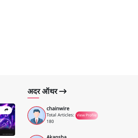
अदर ऑथर
chainwire
Total Articles:
View Profile
180
Akansha