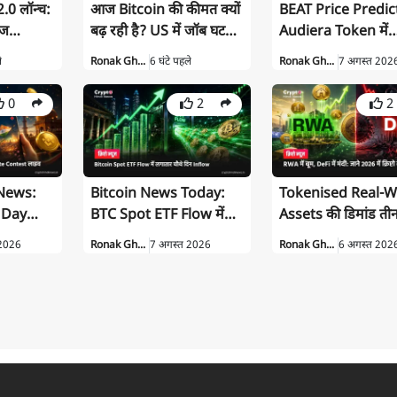
0 लॉन्च:
आज Bitcoin की कीमत क्यों
BEAT Price Predic
ेज
बढ़ रही है? US में जॉब घटने
Audiera Token में
फीचर्स
का हुआ असर
Volatility के पीछे क
े
Ronak Gh...
6 घंटे पहले
Ronak Gh...
7 अगस्त 202
0
2
2
 News:
Bitcoin News Today:
Tokenised Real-W
 Day
BTC Spot ETF Flow में
Assets की डिमांड तीन
व, जीतें
लगातार चौथे दिन निवेश
बढ़ी, DeFi में मंदी
 2026
Ronak Gh...
7 अगस्त 2026
Ronak Gh...
6 अगस्त 202