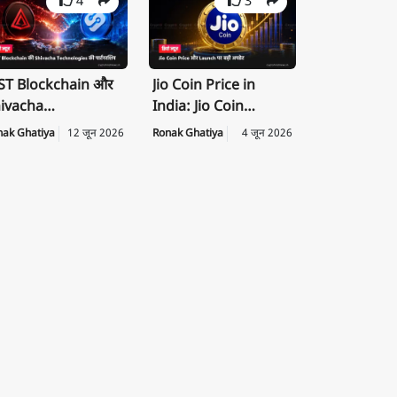
4
3
T Blockchain और
Jio Coin Price in
ivacha
India: Jio Coin
chnologies के बीच
Launch Date, Price
nak Ghatiya
12 जून 2026
Ronak Ghatiya
4 जून 2026
rategic
की पूरी जानकारी
rtnership