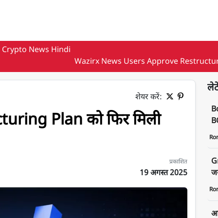
Crypto News Hindi
Wazirx News Users Approve Restructur
लेट
शेयर करें:
B
uring Plan को फिर मिली
BO
Ro
G
प्रकाशित
19 अगस्त 2025
जन
Ro
आज