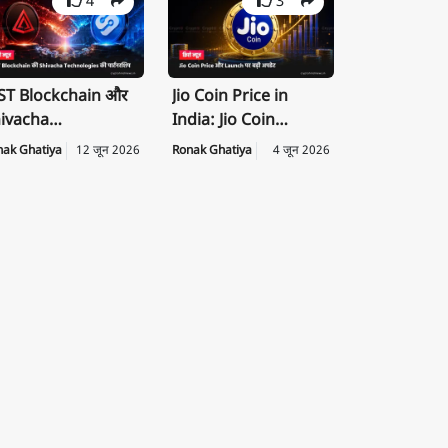
4
3
T Blockchain और
Jio Coin Price in
ivacha
India: Jio Coin
chnologies के बीच
Launch Date, Price
nak Ghatiya
12 जून 2026
Ronak Ghatiya
4 जून 2026
rategic
की पूरी जानकारी
rtnership