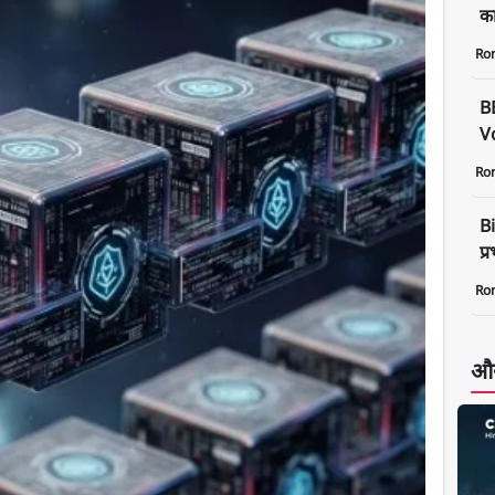
क
Ro
B
Vo
Ro
Bi
प्
Ro
और