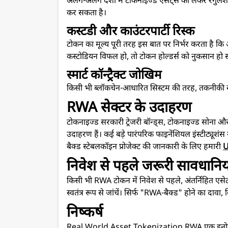
अलग-अलग देशों में टोकनाइज्ड एसेट्स को लेकर रेगुलेशन
कर सकता है।
कस्टडी और काउंटरपार्टी रिस्क
टोकन का मूल्य पूरी तरह इस बात पर निर्भर करता है कि
कस्टोडियन विफल हो, तो टोकन होल्डर्स को नुकसान हो 
स्मार्ट कॉन्ट्रैक्ट जोखिम
किसी भी ब्लॉकचेन-आधारित सिस्टम की तरह, तकनीकी ख
RWA सेक्टर के उदाहरण
टोकनाइज्ड सरकारी ट्रेजरी बॉन्ड्स, टोकनाइज्ड सोना और 
उदाहरण हैं। कई बड़े पारंपरिक फाइनेंशियल इंस्टीट्यूशं
बैक्ड स्टेबलकॉइन प्रोजेक्ट की जानकारी के लिए हमारी
U
निवेश से पहले जरूरी सावधानिय
किसी भी RWA टोकन में निवेश से पहले, अंतर्निहित एसे
स्वतंत्र रूप से जांचें। सिर्फ "RWA-बैक्ड" होने का दावा, ब
निष्कर्ष
Real World Asset Tokenization RWA एक इनोवेटिव कॉ