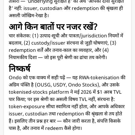
तीसरी — 'underlying सुरक्षित है' का अर्थ 'आपका दावा सुरक्षित
है' नहीं: issuer, custodian और redemption की श्रृंखला ही
असली जोखिम-रेखा है।
आगे किन बातों पर नजर रखें?
चार संकेतक: (1) उत्पाद-सूची और पात्रता/jurisdiction नियमों में
बदलाव, (2) custody/issuer संरचना से जुड़ी घोषणाएं, (3)
redemption शर्तें और तनाव-काल का व्यवहार, और (4)
नियामकीय दिशा — जो इस पूरी श्रेणी का ढांचा तय करेगी।
निष्कर्ष
Ondo को एक वाक्य में सही पढ़ें — यह RWA-tokenisation की
अग्रिम पंक्ति है (OUSG, USDY, Ondo Stocks), और उसके
tokenised-stocks platform ने मई 2026 में $1 अरब TVL
पार किया; पर इस श्रेणी का असली विषय TVL नहीं, संरचना है:
token-exposure सीधा स्वामित्व नहीं होता, और आपके अधिकार
issuer, custodian तथा redemption की श्रृंखला से तय होते
हैं। इसलिए तीन प्रश्न हर बार — कौन जारी करता है, संपत्ति किसके
पास है, और तनाव में redeem कैसे होगा।