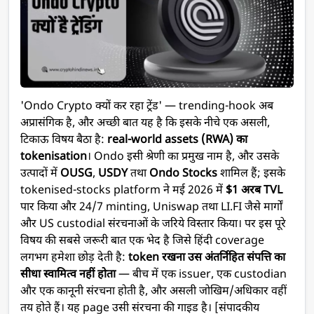
'Ondo Crypto क्यों कर रहा ट्रेंड' — trending-hook अब
अप्रासंगिक है, और अच्छी बात यह है कि इसके नीचे एक असली,
टिकाऊ विषय बैठा है:
real-world assets (RWA) का
tokenisation
। Ondo इसी श्रेणी का प्रमुख नाम है, और उसके
उत्पादों में
OUSG
,
USDY
तथा
Ondo Stocks
शामिल हैं; इसके
tokenised-stocks platform ने मई 2026 में
$1 अरब TVL
पार किया और 24/7 minting, Uniswap तथा LI.FI जैसे मार्गों
और US custodial संरचनाओं के जरिये विस्तार किया। पर इस पूरे
विषय की सबसे जरूरी बात एक भेद है जिसे हिंदी coverage
लगभग हमेशा छोड़ देती है:
token रखना उस अंतर्निहित संपत्ति का
सीधा स्वामित्व नहीं होता
— बीच में एक issuer, एक custodian
और एक कानूनी संरचना होती है, और असली जोखिम/अधिकार वहीं
तय होते हैं। यह page उसी संरचना की गाइड है। [संपादकीय