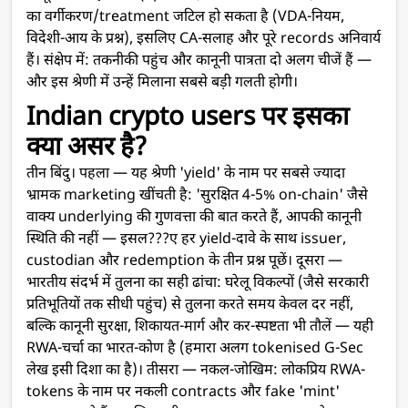
का वर्गीकरण/treatment जटिल हो सकता है (VDA-नियम,
विदेशी-आय के प्रश्न), इसलिए CA-सलाह और पूरे records अनिवार्य
हैं। संक्षेप में: तकनीकी पहुंच और कानूनी पात्रता दो अलग चीजें हैं —
और इस श्रेणी में उन्हें मिलाना सबसे बड़ी गलती होगी।
Indian crypto users पर इसका
क्या असर है?
तीन बिंदु। पहला — यह श्रेणी 'yield' के नाम पर सबसे ज्यादा
भ्रामक marketing खींचती है: 'सुरक्षित 4-5% on-chain' जैसे
वाक्य underlying की गुणवत्ता की बात करते हैं, आपकी कानूनी
स्थिति की नहीं — इसल???ए हर yield-दावे के साथ issuer,
custodian और redemption के तीन प्रश्न पूछें। दूसरा —
भारतीय संदर्भ में तुलना का सही ढांचा: घरेलू विकल्पों (जैसे सरकारी
प्रतिभूतियों तक सीधी पहुंच) से तुलना करते समय केवल दर नहीं,
बल्कि कानूनी सुरक्षा, शिकायत-मार्ग और कर-स्पष्टता भी तौलें — यही
RWA-चर्चा का भारत-कोण है (हमारा अलग tokenised G-Sec
लेख इसी दिशा का है)। तीसरा — नकल-जोखिम: लोकप्रिय RWA-
tokens के नाम पर नकली contracts और fake 'mint'