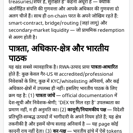
treasuries/शेयर हैं, सुरक्षित हैं' कहना अधूरा है — क्योंकि
अंतर्निहित संपत्ति की गुणवत्ता और आपके अधिकार की गुणवत्ता दो
अलग चीजें हैं। साथ ही on-chain परत के अपने जोखिम रहते हैं:
smart-contract, bridge/routing (जहां लागू) और
secondary-market liquidity — जो प्राथमिक redemption
से अलग होती है।
पात्रता, अधिकार-क्षेत्र और भारतीय
पाठक
यह खंड सबसे व्यावहारिक है। RWA-उत्पाद प्रायः
पात्रता-आधारित
होते हैं: कुछ केवल गैर-US या accredited/professional
निवेशकों के लिए, कुछ में KYC/whitelisting अनिवार्य, और कई
अधिकार-क्षेत्रों में उपलब्ध ही नहीं। इसलिए भारतीय पाठक के लिए
क्रम यह है: (1)
पात्रता जांचें
— official documentation में
देश-सूची और निवेशक-श्रेणी; 'DEX पर मिल रहा है' उपलब्धता का
प्रमाण नहीं, न ही अनुमति का। (2)
कानूनी/नियामकीय पक्ष
— विदेशी
प्रतिभूति-सम्बद्ध उत्पादों में भागीदारी के अपने नियम होते हैं; यह क्षेत्र
तकनीकी है और इसमें योग्य सलाह अनिवार्य है — यह page कोई
कानूनी राय नहीं देता। (3)
कर-पक्ष
— भारतीय ढांचे में ऐसे tokens