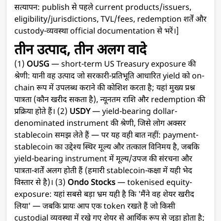
सत्यापन: publish से पहले current products/issuers,
eligibility/jurisdictions, TVL/fees, redemption शर्तें और
custody-व्यवस्था official documentation से भरें।]
तीन उत्पाद, तीन अलग वादे
(1)
OUSG
— short-term US Treasury exposure की
श्रेणी: यानी वह उत्पाद जो सरकारी-प्रतिभूति आधारित yield को on-
chain रूप में उपलब्ध कराने की कोशिश करता है; यहां मुख्य प्रश्न
पात्रता (कौन खरीद सकता है), न्यूनतम राशि और redemption की
प्रक्रिया होते हैं। (2)
USDY
— yield-bearing dollar-
denominated instrument की श्रेणी, जिसे लोग अक्सर
stablecoin समझ लेते हैं — पर यह वही बात नहीं: payment-
stablecoin का उद्देश्य स्थिर मूल्य और तत्काल विनिमय है, जबकि
yield-bearing instrument में मूल्य/उपज की संरचना और
पात्रता-शर्तें अलग होती हैं (हमारी stablecoin-कक्षा में यही भेद
विस्तार से है)। (3)
Ondo Stocks
— tokenised equity-
exposure: यहां सबसे बड़ा भ्रम यही है कि 'मैंने वह शेयर खरीद
लिया' — जबकि प्रायः आप एक token रखते हैं जो किसी
custodial व्यवस्था में रखे गए शेयर से आर्थिक रूप से जुड़ा होता है;