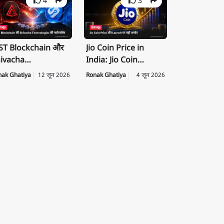
4
3
T Blockchain और
Jio Coin Price in
ivacha
India: Jio Coin
chnologies के बीच
Launch Date, Price
nak Ghatiya
12 जून 2026
Ronak Ghatiya
4 जून 2026
rategic
की पूरी जानकारी
rtnership