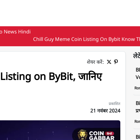
o News Hindi
Chill Guy Meme Coin Listing On Bybit Know T
लेट
शेयर करें:
B
isting on ByBit, जानिए
Vo
Ro
Bi
प्रकाशित
21 नवंबर 2024
प्
Ro
िस्टिंग डेट
B