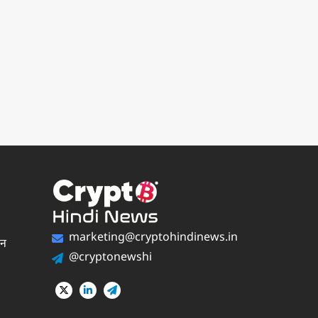
marketing@cryptohindinews.in
पन
@cryptonewshi