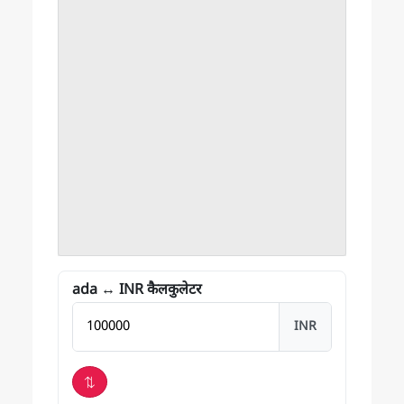
ada ↔ INR कैलकुलेटर
राशि INR में
INR
⇅