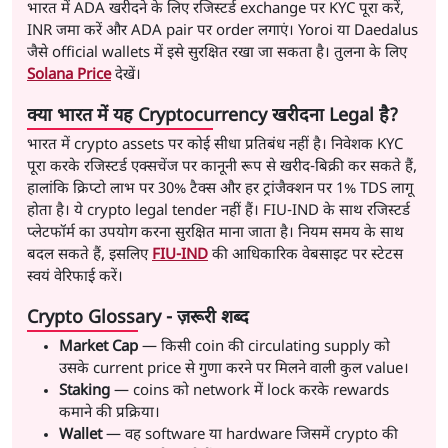
भारत में ADA खरीदने के लिए रजिस्टर्ड exchange पर KYC पूरा करें,
INR जमा करें और ADA pair पर order लगाएं। Yoroi या Daedalus
जैसे official wallets में इसे सुरक्षित रखा जा सकता है। तुलना के लिए
Solana Price
देखें।
क्या भारत में यह Cryptocurrency खरीदना Legal है?
भारत में crypto assets पर कोई सीधा प्रतिबंध नहीं है। निवेशक KYC
पूरा करके रजिस्टर्ड एक्सचेंज पर कानूनी रूप से खरीद-बिक्री कर सकते हैं,
हालांकि क्रिप्टो लाभ पर 30% टैक्स और हर ट्रांजैक्शन पर 1% TDS लागू
होता है। ये crypto legal tender नहीं हैं। FIU-IND के साथ रजिस्टर्ड
प्लेटफॉर्म का उपयोग करना सुरक्षित माना जाता है। नियम समय के साथ
बदल सकते हैं, इसलिए
FIU-IND
की आधिकारिक वेबसाइट पर स्टेटस
स्वयं वेरिफाई करें।
Crypto Glossary - ज़रूरी शब्द
Market Cap
— किसी coin की circulating supply को
उसके current price से गुणा करने पर मिलने वाली कुल value।
Staking
— coins को network में lock करके rewards
कमाने की प्रक्रिया।
Wallet
— वह software या hardware जिसमें crypto की