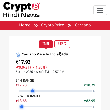
मुख्य सामग्री पर जाएँ
Home
Crypto Price
Cardano
INR
USD
ada
Cardano Price In India
₹17.93
-₹0.0
31
(
1.30%)
0
6 अगस्त 2026
तक की स्थिति
12:57 PM
24H RANGE
₹17.73
₹18.79
L
H
52 WEEK RANGE
₹13.65
₹82.95
L
H