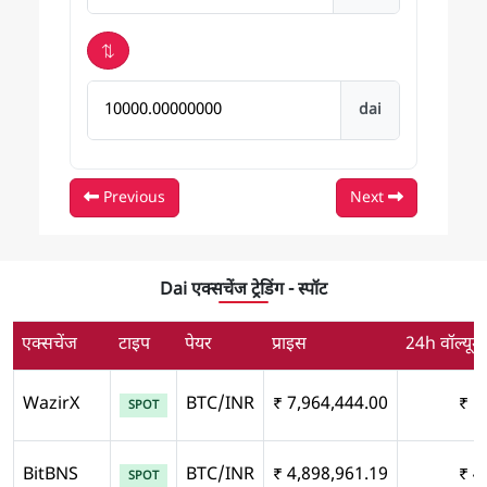
⇅
Bitcoin में परिणाम
dai
Previous
Next
Dai एक्सचेंज ट्रेडिंग - स्पॉट
एक्सचेंज
टाइप
पेयर
प्राइस
24h वॉल्यूम
WazirX
BTC/INR
₹ 7,964,444.00
₹ 1
SPOT
BitBNS
BTC/INR
₹ 4,898,961.19
₹ 4
SPOT