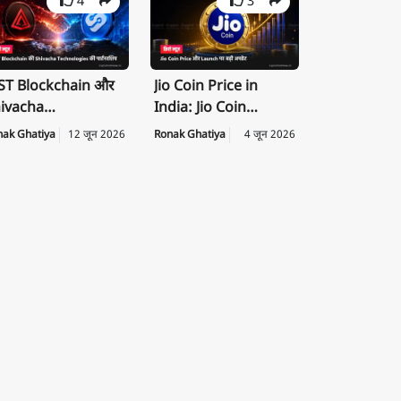
4
3
T Blockchain और
Jio Coin Price in
ivacha
India: Jio Coin
chnologies के बीच
Launch Date, Price
nak Ghatiya
12 जून 2026
Ronak Ghatiya
4 जून 2026
rategic
की पूरी जानकारी
rtnership