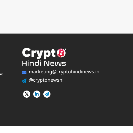
marketing@cryptohindinews.in
पन
@cryptonewshi