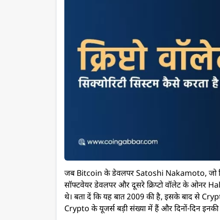
जब Bitcoin के डेवलपर Satoshi Nakamoto, जो क
सॉफ्टवेयर डेवलपर और दूसरे क्रिप्टो वॉलेट के ओनर Ha
थे। बता दें कि यह बात 2009 की है, इसके बाद से Crypto
Crypto के यूजर्स बड़ी संख्या में हैं
और दिनों-दिन इनकी स