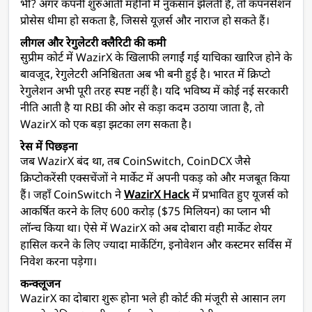
भी? अगर कंपनी शुरुआती महीनों में नुकसान झेलती है, तो कंपनसेशन
प्रोसेस धीमा हो सकता है, जिससे यूज़र्स और नाराज हो सकते हैं।
लीगल और रेगुलेटरी क्लैरिटी की कमी
सुप्रीम कोर्ट में WazirX के खिलाफी लगाईं गई याचिका खारिज होने के
बावजूद, रेगुलेटरी अनिश्चितता अब भी बनी हुई है। भारत में क्रिप्टो
रेगुलेशन अभी पूरी तरह स्पष्ट नहीं है। यदि भविष्य में कोई नई सरकारी
नीति आती है या RBI की ओर से कड़ा कदम उठाया जाता है, तो
WazirX को एक बड़ा झटका लग सकता है।
रेस में पिछड़ना
जब WazirX बंद था, तब CoinSwitch, CoinDCX जैसे
क्रिप्टोकरेंसी एक्सचेंजों ने मार्केट में अपनी पकड़ को और मजबूत किया
हैं। जहाँ CoinSwitch ने
WazirX Hack
में प्रभावित हुए यूजर्स को
आकर्षित करने के लिए 600 करोड़ ($75 मिलियन) का प्लान भी
लॉन्च किया था। ऐसे में WazirX को अब दोबारा वही मार्केट शेयर
हासिल करने के लिए ज्यादा मार्केटिंग, इनोवेशन और कस्टमर सर्विस में
निवेश करना पड़ेगा।
कन्क्लूजन
WazirX का दोबारा शुरू होना भले ही कोर्ट की मंजूरी से आसान लग