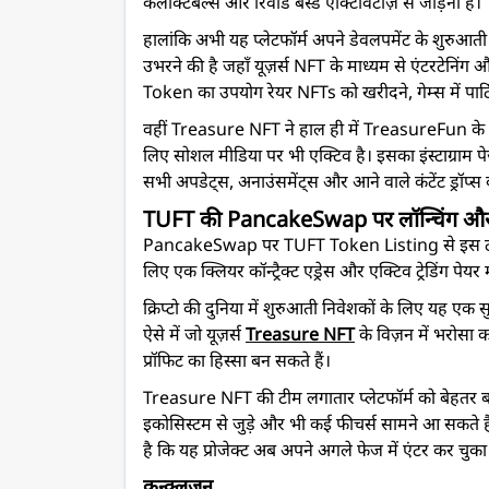
कलेक्टिबल्स और रिवार्ड बेस्ड एक्टिविटीज़ से जोड़ना है।
हालांकि अभी यह प्लेटफॉर्म अपने डेवलपमेंट के शुरुआती
उभरने की है जहाँ यूज़र्स NFT के माध्यम से एंटरटेनिंग 
Token का उपयोग रेयर NFTs को खरीदने, गेम्स में पार्ट
वहीं Treasure NFT ने हाल ही में TreasureFun के साथ 
लिए सोशल मीडिया पर भी एक्टिव है। इसका इंस्टाग्राम प
सभी अपडेट्स, अनाउंसमेंट्स और आने वाले कंटेंट ड्रॉप्स
TUFT की PancakeSwap पर लॉन्चिंग और
PancakeSwap पर TUFT Token Listing से इस टोकन
लिए एक क्लियर कॉन्ट्रैक्ट एड्रेस और एक्टिव ट्रेडिंग पेयर
क्रिप्टो की दुनिया में शुरुआती निवेशकों के लिए यह एक स
ऐसे में जो यूज़र्स
Treasure NFT
के विज़न में भरोसा कर
प्रॉफिट का हिस्सा बन सकते हैं।
Treasure NFT की टीम लगातार प्लेटफॉर्म को बेहतर बन
इकोसिस्टम से जुड़े और भी कई फीचर्स सामने आ सकत
है कि यह प्रोजेक्ट अब अपने अगले फेज में एंटर कर चुका 
कन्क्लूजन