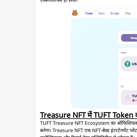
एक्सपीरियंस हो सके।
Treasure NFT में TUFT Token क्
TUFT Treasure NFT Ecosystem का ऑफिशियल टोकन ह
बनेगा। Treasure NFT एक NFT-बेस्ड इंटरटेनमेंट प्लेटफ