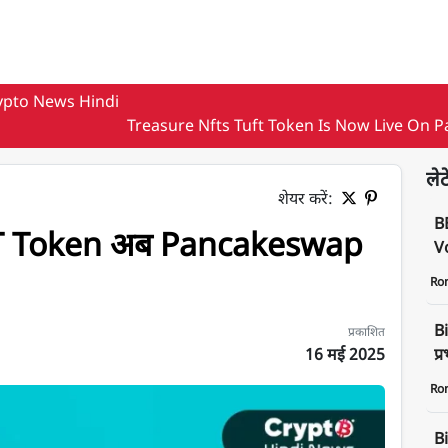
ypto News Hindi
Treasure Nfts Tuft Token Is Now Live On
लेट
शेयर करें:
B
T Token अब Pancakeswap
Vo
Ro
Bi
प्रकाशित
16 मई 2025
प्
Ro
ap पर है लाइव
B