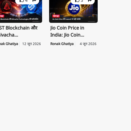
4
3
T Blockchain और
Jio Coin Price in
ivacha
India: Jio Coin
chnologies के बीच
Launch Date, Price
nak Ghatiya
12 जून 2026
Ronak Ghatiya
4 जून 2026
rategic
की पूरी जानकारी
rtnership