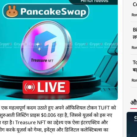
C
Ro
B
लग
Ro
T
बढ
Ro
और
T ने एक महत्वपूर्ण कदम उठाते हुए अपने ऑफिशियल टोकन TUFT को
आती लिस्टिंग प्राइस $0.006 रहा है, जिससे यूज़र्स को इस नए
मिल रहा है। Treasure NFT का उद्देश्य एक ऐसा इंटरएक्टिव और
पयोग करके यूज़र्स को गेम्स, इवेंट्स और डिजिटल कलेक्टिबल्स का