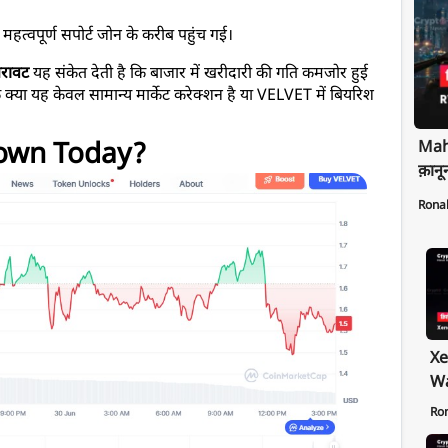
त्वपूर्ण सपोर्ट जोन के करीब पहुंच गई।
रावट
 यह संकेत देती है कि बाजार में खरीदारी की गति कमजोर हुई 
कि क्या यह केवल सामान्य मार्केट करेक्शन है या VELVET में बियरिश 
Maha
Down Today?
क़ानू
Rona
Xe
Wa
Pr
Ro
Ex