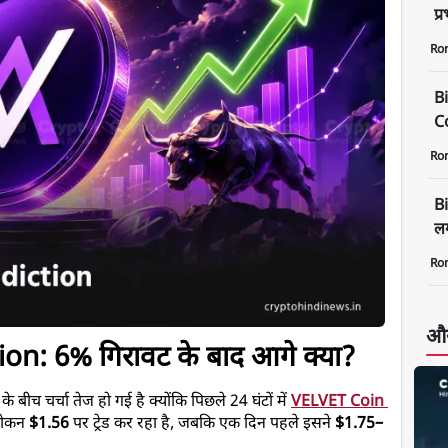
प्
Ro
B
C
Ro
B
लग
Ro
और
on: 6% गिरावट के बाद आगे क्या?
े बीच चर्चा तेज हो गई है क्योंकि पिछले 24 घंटों में 
VELVET
 Coin 
टोकन 
$1.56
 पर ट्रेड कर रहा है, जबकि एक दिन पहले इसने 
$1.75–