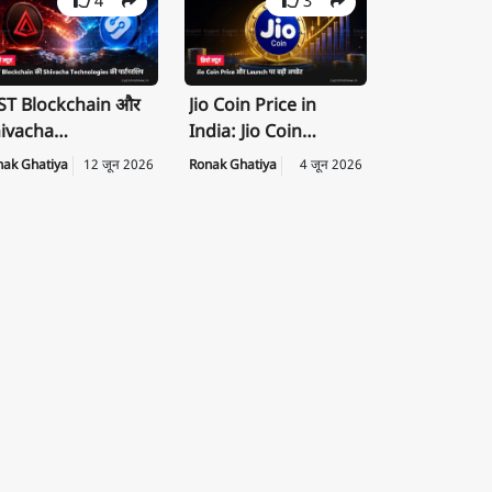
4
3
T Blockchain और
Jio Coin Price in
ivacha
India: Jio Coin
chnologies के बीच
Launch Date, Price
nak Ghatiya
12 जून 2026
Ronak Ghatiya
4 जून 2026
rategic
की पूरी जानकारी
rtnership