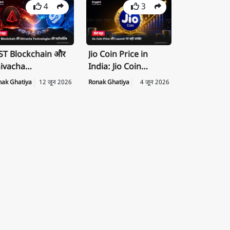
4
3
T Blockchain और
Jio Coin Price in
ivacha
India: Jio Coin
chnologies के बीच
Launch Date, Price
nak Ghatiya
12 जून 2026
Ronak Ghatiya
4 जून 2026
rategic
की पूरी जानकारी
rtnership