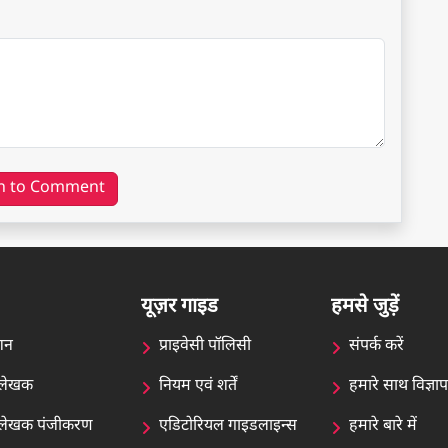
n to Comment
यूज़र गाइड
हमसे जुड़ें
शन
प्राइवेसी पॉलिसी
संपर्क करें
न लेखक
नियम एवं शर्तें
हमारे साथ विज्ञा
ेन लेखक पंजीकरण
एडिटोरियल गाइडलाइन्स
हमारे बारे में