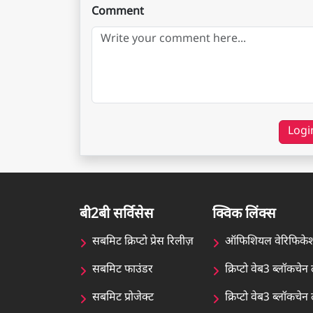
Comment
Logi
बी2बी सर्विसेस
क्विक लिंक्स
सबमिट क्रिप्टो प्रेस रिलीज़
ऑफिशियल वेरिफिके
सबमिट फाउंडर
क्रिप्टो वेब3 ब्लॉकचे
सबमिट प्रोजेक्ट
क्रिप्टो वेब3 ब्लॉकच