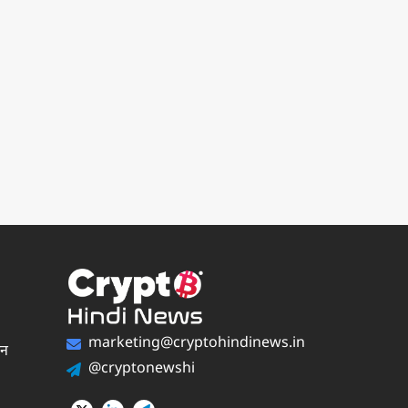
marketing@cryptohindinews.in
पन
@cryptonewshi