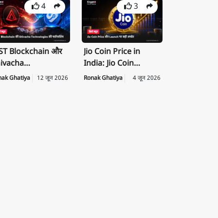
4
3
T Blockchain और
Jio Coin Price in
ivacha
India: Jio Coin
chnologies के बीच
Launch Date, Price
nak Ghatiya
12 जून 2026
Ronak Ghatiya
4 जून 2026
rategic
की पूरी जानकारी
rtnership