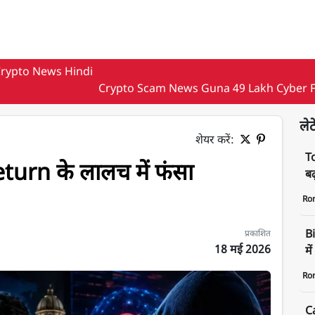
rypto News Hindi
Crypto Scam News Guna 49 Lakh Cyber 
लेट
शेयर करें:
T
urn के लालच में फंसा
बढ
Ro
Bi
प्रकाशित
18 मई 2026
मे
Ro
C