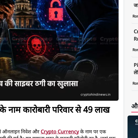
जा
Ro
C
Ru
Ro
P
ले
Ro
और
े नाम कारोबारी परिवार से 
49 लाख 
जहां ऑनलाइन निवेश और 
Crypto Currency
 के नाम पर एक 