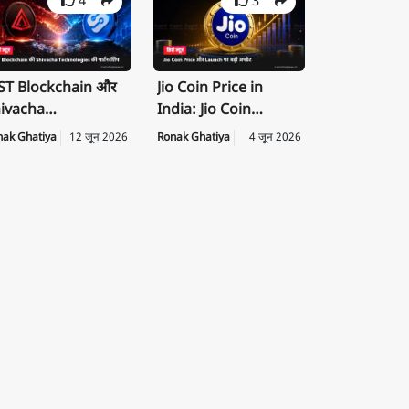
4
3
T Blockchain और
Jio Coin Price in
ivacha
India: Jio Coin
chnologies के बीच
Launch Date, Price
nak Ghatiya
12 जून 2026
Ronak Ghatiya
4 जून 2026
rategic
की पूरी जानकारी
rtnership