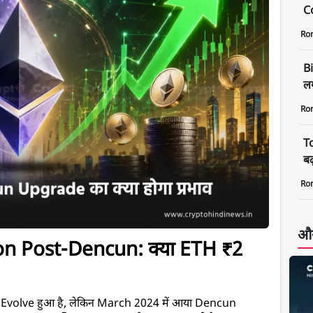
C
Ro
B
लग
Ro
T
बढ
Ro
और
n Post-Dencun: क्या ETH ₹2 
र Evolve हुआ है, लेकिन March 2024 में आया Dencun 