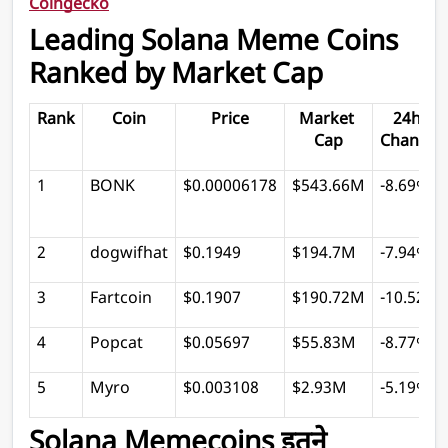
Coingecko
Leading Solana Meme Coins 
Ranked by Market Cap 
Rank
Coin
Price
Market 
24h 
Cap
Change
1
BONK
$0.00006178
$543.66M
-8.69%
2
dogwifhat
$0.1949
$194.7M
-7.94%
3
Fartcoin
$0.1907
$190.72M
-10.52%
4
Popcat
$0.05697
$55.83M
-8.77%
5
Myro
$0.003108
$2.93M
-5.19%
Solana Memecoins इतने 