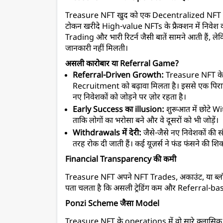
Treasure NFT खुद को एक Decentralized NFT Tradi
टोकन खरीदे High-value NFTs के फ्रैक्शन में निवेश कर
Trading और भारी रिटर्न जैसी बातें सामने आती हैं, लेकि
जानकारी नहीं मिलती।
असली कारोबार या Referral Game?
Referral-Driven Growth:
 Treasure NFT के प
Recruitment को बढ़ावा मिलता है। इससे एक पिरामि
नए निवेशकों को जोड़ने पर ज़ोर रहता है।
Early Success का illusion:
 शुरूआत में छोटे W
ताकि लोगों का भरोसा बने और वे दूसरों को भी जोड़ें।
Withdrawals में देरी:
 जैसे-जैसे नए निवेशकों की 
तरह रोक दी जाती हैं। कई यूज़र्स ने फंड फंसने की शिका
Financial Transparency की कमी
Treasure NFT अपने NFT Trades, अकाउंट, या ब्लॉकच
पता चलता है कि असली ट्रेडिंग कम और Referral-ba
Ponzi Scheme जैसा Model
Treasure NFT के operations में वो सारे क्लासिक लक