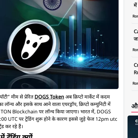
मे
Ro
C
जा
Ro
C
Ru
Ro
ॉटी” मीम से प्रेरित
DOGS Token
अब क्रिप्टो मार्केट में कदम
 का लॉन्च और इसके साथ आने वाला एयरड्रॉप, क्रिप्टो कम्युनिटी में
और
 TON Blockchain पर लॉन्च किया जाएगा। भारत में, DOGS
2:00 UTC पर ट्रेडिंग शुरू होने के कारण इससे जुड़े फेज 12pm utc
ड कर रहे हैं।