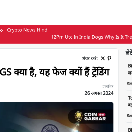
Crypto News Hindi
12Pm Utc In India Dogs Why Is It Tr
लेट
शेयर करें:
B
ा है, यह फेज क्यों हैं ट्रेंडिंग
लग
Ro
प्रकाशित
26 अगस्त 2024
T
ंडिंग
बढ
Ro
Bi