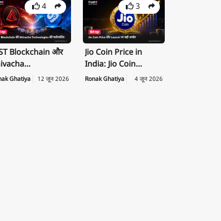
4
3
T Blockchain और
Jio Coin Price in
ivacha
India: Jio Coin
chnologies के बीच
Launch Date, Price
nak Ghatiya
12 जून 2026
Ronak Ghatiya
4 जून 2026
rategic
की पूरी जानकारी
rtnership