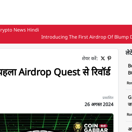
rypto News Hindi
Introducing The First Airdrop Of Blump
लेट
शेयर करें:
B
ा Airdrop Quest से रिवॉर्ड
BO
Ro
G
प्रकाशित
26 अगस्त 2024
जन
Ro
्ड अर्न करें
आज