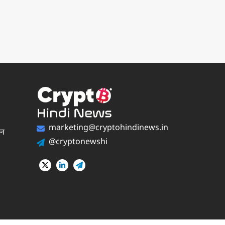
marketing@cryptohindinews.in
पन
@cryptonewshi