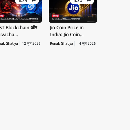
4
3
T Blockchain और
Jio Coin Price in
ivacha
India: Jio Coin
chnologies के बीच
Launch Date, Price
nak Ghatiya
12 जून 2026
Ronak Ghatiya
4 जून 2026
rategic
की पूरी जानकारी
rtnership