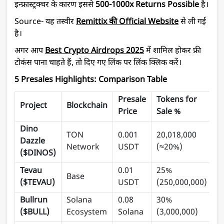
इन्फ्रास्ट्रक्चर के कारण इससे
500-1000x Returns Possible
है।
Source- यह तस्वीर
Remittix की Official Website
से ली गई
है।
अगर आप
Best Crypto Airdrops 2025
में शामिल होकर फ्री
टोकंस पाना चाहते हैं, तो दिए गए लिंक पर लिंक क्लिक करें।
5 Presales Highlights: Comparison Table
Presale
Tokens for
Project
Blockchain
T
Price
Sale %
Dino
TON
0.001
20,018,000
Dazzle
1
Network
USDT
(≈20%)
($DINOS)
Tevau
0.01
25%
Base
1
($TEVAU)
USDT
(250,000,000)
Bullrun
Solana
0.08
30%
1
($BULL)
Ecosystem
Solana
(3,000,000)