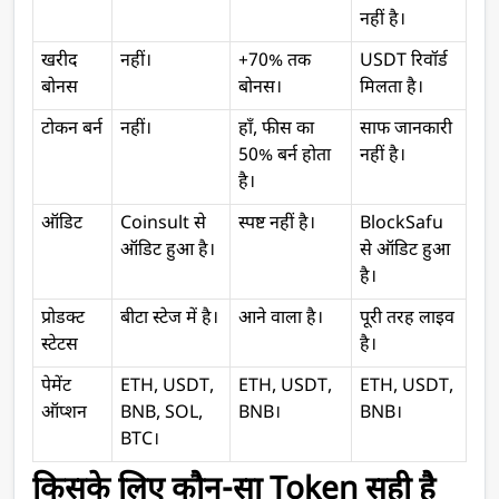
नहीं है।
खरीद 
नहीं।
+70% तक 
USDT रिवॉर्ड 
बोनस
बोनस।
मिलता है।
टोकन बर्न
नहीं।
हाँ, फीस का 
साफ जानकारी 
50% बर्न होता 
नहीं है।
है।
ऑडिट
Coinsult से 
स्पष्ट नहीं है।
BlockSafu 
ऑडिट हुआ है।
से ऑडिट हुआ 
है।
प्रोडक्ट 
बीटा स्टेज में है।
आने वाला है।
पूरी तरह लाइव 
स्टेटस
है।
पेमेंट 
ETH, USDT, 
ETH, USDT, 
ETH, USDT, 
ऑप्शन
BNB, SOL, 
BNB।
BNB।
BTC।
किसके लिए कौन-सा Token सही है