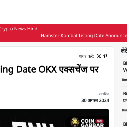
Crypto News Hindi
Hamster Kombat Listing Date Announc
लेट
शेयर करें:
B
ng Date OKX एक्सचेंज पर
Vo
Ro
Bi
प्रकाशित
30 अगस्त 2024
प्
Ro
पर अनाउंस की गई
B