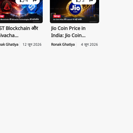
4
3
T Blockchain और
Jio Coin Price in
ivacha
India: Jio Coin
chnologies के बीच
Launch Date, Price
nak Ghatiya
12 जून 2026
Ronak Ghatiya
4 जून 2026
rategic
की पूरी जानकारी
rtnership