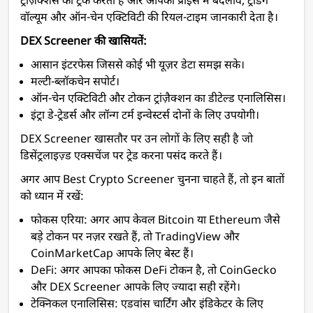
ट्रांज़ैक्शंस को ट्रैक करता है और आपको प्राइस में बदलाव, ट्रेडिंग
वॉल्यूम और ऑन-चेन एक्टिविटी की रियल-टाइम जानकारी देता है।
DEX Screener की खासियतें:
आसान इंटरफेस जिससे कोई भी यूज़र डेटा समझ सके।
मल्टी-ब्लॉकचेन सपोर्ट।
ऑन-चेन एक्टिविटी और टोकन ट्रांज़ैक्शन का डीटेल्ड एनालिसिस।
इंट्रा डे-ट्रेडर्स और लॉन्ग टर्म इन्वेस्टर्स दोनों के लिए उपयोगी।
DEX Screener खासतौर पर उन लोगों के लिए सही है जो
डिसेंट्रलाइज़्ड एक्सचेंज पर ट्रेड करना पसंद करते हैं।
अगर आप Best Crypto Screener चुनना चाहते हैं, तो इन बातों
को ध्यान में रखें:
फोकस एरिया: अगर आप केवल Bitcoin या Ethereum जैसे
बड़े टोकन पर नज़र रखते हैं, तो TradingView और
CoinMarketCap आपके लिए बेस्ट हैं।
DeFi: अगर आपका फोकस DeFi टोकन है, तो CoinGecko
और DEX Screener आपके लिए ज्यादा सही रहेंगे।
टेक्निकल एनालिसिस: एडवांस चार्टिंग और इंडिकेटर के लिए