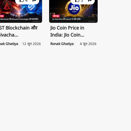
4
3
T Blockchain और
Jio Coin Price in
ivacha
India: Jio Coin
chnologies के बीच
Launch Date, Price
nak Ghatiya
12 जून 2026
Ronak Ghatiya
4 जून 2026
rategic
की पूरी जानकारी
rtnership