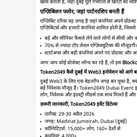
खास बनाती है, जहां दुबई पूरी गंभीरता से क्रिप्टो का भवि
एग्ज़िबिशन फ्लोर, जहां पार्टनरशिप बनती हैं
एग्ज़िबिट एरिया वह जगह है जहां कंपनियां अपने प्रोडक्ट 
एग्ज़िबिटर्स और हजारों कंपनियां शामिल होती हैं, जिसस
बड़े और सीनियर फैसले लेने वाले लोगों से सीधी और
70% से ज्यादा टॉप लेवल एग्ज़िक्यूटिव्स की मौजूदगी
स्टार्टअप्स और बड़ी कंपनियां अपने नए प्रोडक्ट और आ
अगर आप कोई प्रोजेक्ट लॉन्च कर रहे हैं, तो इस 
Block
Token2049 कैसे दुबई में Web3 इनोवेशन को आगे बढ़
दुबई Web3 के लिए एक बेहतरीन जगह बन चुका है, क्यो
बड़े निवेशक मौजूद हैं। Token2049 Dubai Event इस 
लोग, निवेशक और इंडस्ट्री लीडर्स एक साथ मिलते हैं औ
ज़रूरी जानकारी, Token2049 इवेंट डिटेल्स
तारीख: 29-30 अप्रैल 2026
जगह: Madinat Jumeirah, Dubai (
दुबई)
कॉम्पिटिटर्स: 15,000+ लोग, 160+ देशों से
कंपनियां: 4,000+