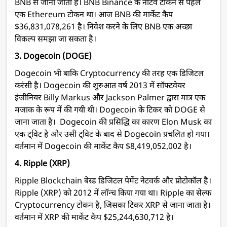
BNB से जाना जाता है।
BNB Binance के नेटिव टोकन से पहले
एक
Ethereum
टोकन था
। आज BNB
की मार्केट कैप
$36,831,078,261 है
।
निवेश करने के लिए BNB एक अच्छा
विकल्प समझा जा सकता है
।
3. Dogecoin (DOGE)
Dogecoin भी बाकि Cryptocurrency की तरह एक डिजिटल
करंसी है
।
Dogecoin की शुरुआत वर्ष 2013 में
सॉफ्टवेयर
इंजीनियर Billy Markus और Jackson Palmer द्वारा मात्र एक
मजाक के रूप में की गयी थी
।
Dogecoin के टिकर को DOGE से
जाना जाता है
।
Dogecoin की प्रसिद्धि का कारण
Elon Musk का
एक ट्विट है और उसी ट्विट के बाद से
Dogecoin प्रचलित हो गया
।
वर्तमान में
Dogecoin
की मार्केट कैप
$8,419,052,002 है
।
4. Ripple (XRP)
Ripple Blockchain बेस्ड डिजिटल पेमेंट नेटवर्क और प्रोटोकॉल है
।
Ripple (XRP) को 2012 में लॉन्च किया गया था
।
Ripple का सेल्फ
Cryptocurrency टोकन है, जिसका टिकर XRP से जाना जाता है
।
वर्तमान में XRP
की मार्केट कैप
$25,244,630,712 है
।